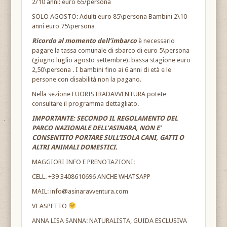
2/10 anni: euro 65/persona
SOLO AGOSTO: Adulti euro 85\persona Bambini 2\10
anni euro 75\persona
Ricordo al momento dell’imbarco
è necessario
pagare la tassa comunale di sbarco di euro 5\persona
(giugno luglio agosto settembre). bassa stagione euro
2,50\persona . I bambini fino ai 6 anni di età e le
persone con disabilità non la pagano.
Nella sezione FUORISTRADAVVENTURA potete
consultare il programma dettagliato.
IMPORTANTE: SECONDO IL REGOLAMENTO DEL
PARCO NAZIONALE DELL’ASINARA, NON E’
CONSENTITO PORTARE SULL’ISOLA CANI, GATTI O
ALTRI ANIMALI DOMESTICI.
MAGGIORI INFO E PRENOTAZIONI:
CELL. +39 3408610696 ANCHE WHATSAPP
MAIL: info@asinaravventura.com
VI ASPETTO
ANNA LISA SANNA: NATURALISTA, GUIDA ESCLUSIVA